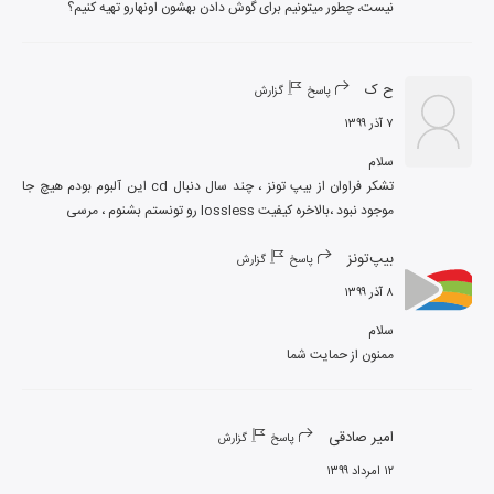
نیست، چطور میتونیم برای گوش دادن بهشون اونهارو تهیه کنیم؟
ح ک
پاسخ
گزارش
۷ آذر ۱۳۹۹
تشکر فراوان از بیپ تونز ، چند سال دنبال cd این آلبوم بودم هیچ جا 
موجود نبود ،بالاخره کیفیت lossless رو تونستم بشنوم ، مرسی
بیپ‌تونز
پاسخ
گزارش
۸ آذر ۱۳۹۹
ممنون از حمایت شما
امیر صادقی
پاسخ
گزارش
۱۲ امرداد ۱۳۹۹