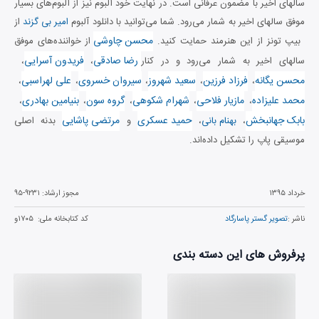
سالهای اخیر با مضمون عرفانی است. در نهایت خود آلبوم نیز از آلبوم‌های بسیار
موفق سالهای اخیر به شمار می‌رود. شما می‌توانید با دانلود آلبوم
امیر بی گزند
از
محسن چاوشی
بیپ تونز از این هنرمند حمایت کنید.
از خواننده‌های موفق
رضا صادقی
فریدون آسرایی
سالهای اخیر به شمار می‌رود و در کنار
،
،
محسن یگانه
فرزاد فرزین
سعید شهروز
سیروان خسروی
علی لهراسبی
،
،
،
،
،
محمد علیزاده
مازیار فلاحی
شهرام شکوهی
گروه سون
بنیامین بهادری
،
،
،
،
،
بابک جهانبخش
حمید عسکری
مرتضی پاشایی
،
بهنام بانی
،
و
بدنه اصلی
موسیقی پاپ را تشکیل داده‌اند.
خرداد ۱۳۹۵
مجوز ارشاد:
۹۵-۹۲۳۱
ناشر :
تصویر گستر پاسارگاد
کد کتابخانه ملی:
۱۷۰۵و
پرفروش های این دسته بندی