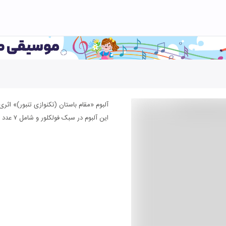
آلبوم «مقام باستان (تکنوازی تنبور)» اثری
این آلبوم در سبک فولکلور و شامل ۷ عدد قطعه موسیقی می باشد.