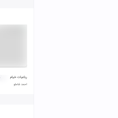
رباعیات خیام
۰
احمد شاملو