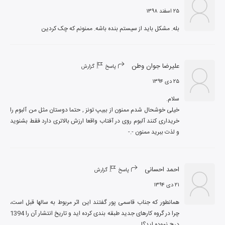
۲۵ اسفند ۱۳۹۸
بله. مشکل باید از سیستم بنده باشه. ممنونم که چک کردین
علیرضا جوان وطن
پاسخ
گزارش
۲۵ دی ۱۳۹۴
خیلی خوشحال شدم ممنون از ببیپ تونز , حتما دوستان مثل من آلبوم را 
خریداری کنند آلبوم روی در آفتاب واقعا ارزش بالاتری دارد فقط بشنوید 
و لذت ببرید ممنون -.-
احمد احسانی
پاسخ
گزارش
۲۱ دی ۱۳۹۴
همانطور که جناب قاسمی پور گفتند این اثر مربوط به سالها قبل است، 
چرا در گروه کارهای جدید طبقه بندی کرده اید و تاریخ انتشار آن را 1394 
درج نموده اید؟!