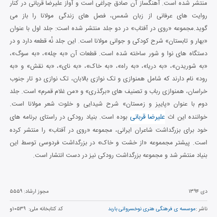
منتشر شده است. آهنگساز آن صادق چراغی است و آواز علیرضا قربانی در کنار
روایت های عرفانی از زبان شمس، فصل های زندگی مولانا را باز می
گوید.مجموعه «روی در آفتاب» در دو جلد منتشر شده است: جلد اول با عنوان
«بهار و تابستان» شرح کودکی و جوانی مولانا است. این جلد نُه قطعه دارد و در
دستگاه های نوا و شور ساخته شده است. قطعات آن «به چله»، «به سوگ»،
«به شوریدن»، «به دریا»، «به راه»، «به خاک»، «به نای»، «به نقش» و «به
رود» نام دارند که شامل همنوازی و تک نوازی بالابان، تک نوازی دو تار جنوب
خراسان، همنوازی رباب و تصنیف های «برگذری» و «من غلام قمرم» است. جلد
دوم با عنوان «پاییز و زمستان» شرح شیدایی و خلوت شعر مولانا است.
علیرضا قربانی
خواننده این اث
بوده است. بنیاد رودکی در راستای برنامه های
خود برای بزرگداشت شاعران ایرانی، مجموعه «روی در آفتاب» را منتشر کرده
است. پیشتر مجمموعه «از خشت و خاک» در بزرگداشت فردوسی توسط این
بنیاد منتشر شد و مجموعه بزرگداشت رودکی نیز در دست انتشار است.
دی ۱۳۹۴
مجوز ارشاد:
۵۵۵۹
ناشر :
موسسه ی فرهنگی هنری نوخسروانی باربد
کد کتابخانه ملی:
۱۰۵۳۹و