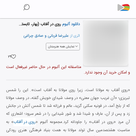
دانلود آلبوم
روی در آفتاب (بهار، تابستان)
علیرضا قربانی
و
صادق چراغی
اثری از:
نمایش همه هنرمندان
۲۹
متاسفانه این آلبوم در حال حاضر غیرفعال است
و امکان خرید آن وجود ندارد.
«روی آفتاب به مولانا است، زیرا روی مولانا به آفتاب است». این را شمس
تبریزی؛ «آن غریب جهان معنی» در وصف شیدای خویش گفته، در وصف مولانا
که از بلخ آمد، در قونیه سکنی گزید، عالم و فرزانه شد تا شمس آتش در جانش
زد و پس از آن، عارف و شیدا شد و شور شیدایی را در شعر سرود؛ اشعاری که
روی در آفتاب
آن مردِ «روی در آفتاب» را جاودانه کرد.مجموعه آلبوم «
» به
مناسبت هشتصدمین سال تولد مولانا به همت بنیاد فرهنگی هنری رودکی