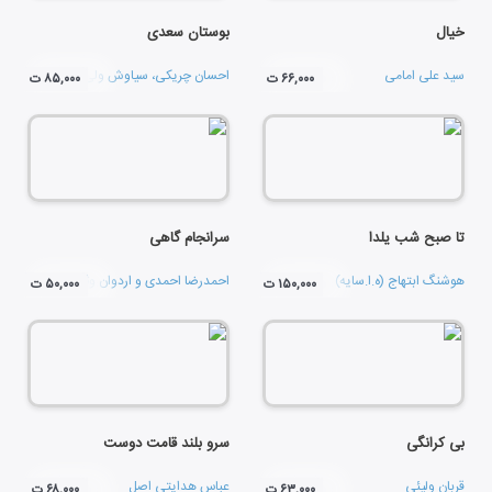
خیال
بوستان سعدی
سید علی امامی
احسان چریکی
،
سیاوش ولی پور
و
مجتبی عس
۶۶,۰۰۰ ت
۸۵,۰۰۰ ت
تا صبح شب یلدا
سرانجام گاهی
هوشنگ ابتهاج (ه.ا.سایه)
احمدرضا احمدی
و
اردوان وثوقی‌
۱۵۰,۰۰۰ ت
۵۰,۰۰۰ ت
بی کرانگی
سرو بلند قامت دوست
قربان ولیئی
عباس هدایتی اصل
۶۳,۰۰۰ ت
۶۸,۰۰۰ ت