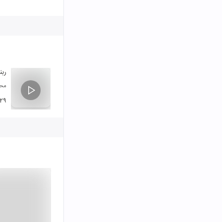
ربنا
محم
:۲۹