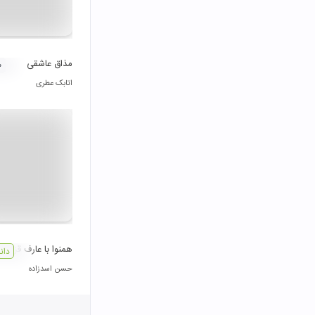
مذاق عاشقی
۰
اتابک عطری
همنوا با عارف قزوينی
دان
حسن اسدزاده