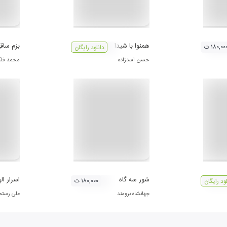
همنوا با شيدا
بزم ساق
۱۸۰,۰۰ ت
دانلود رایگان
حسن اسدزاده
محمد فل
شور سه گاه
اسرار ال
۱۸۰,۰۰۰ ت
لود رایگان
جهانشاه برومند
علی رستم