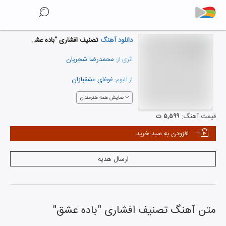
دانلود آهنگ
تصنیف افشاری "باده عشق"
محمدرضا شجریان
اثری از:
غوغای عشقبازان
از آلبوم:
نمایش همه هنرمندان
قیمت آهنگ:
۵,۵۹۹ ت
افزودن به سبد خرید
ارسال هدیه
متن آهنگ
تصنیف افشاری "باده عشق"