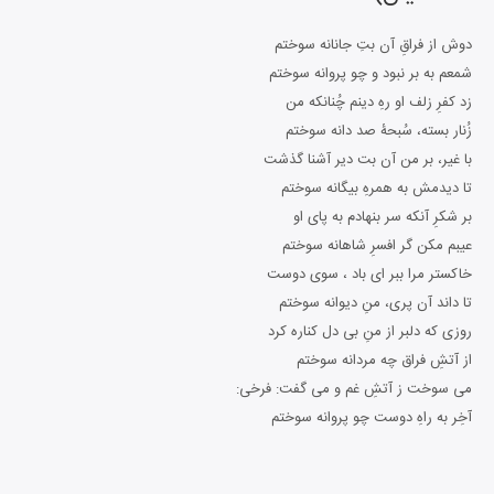
دوش از فراقِ آن بتِ جانانه سوختم
شمعم به بر نبود و چو پروانه سوختم
زد کفرِ زلف او رهِ دینم چُنانکه من
زُنار بسته، سُبحۀ صد دانه سوختم
با غیر، بر من آن بت دیر آشنا گذشت
تا دیدمش به همرهِ بیگانه سوختم
بر شکرِ آنکه سر بنهادم به پای او
عیبم مکن گر افسرِ شاهانه سوختم
خاکستر مرا ببر ای باد ، سوی دوست
تا داند آن پری، منِ دیوانه سوختم
روزی که دلبر از منِ بی دل کناره کرد
از آتشِ فراق چه مردانه سوختم
می سوخت ز آتشِ غم و می گفت: فرخی:
آخِر به راهِ دوست چو پروانه سوختم