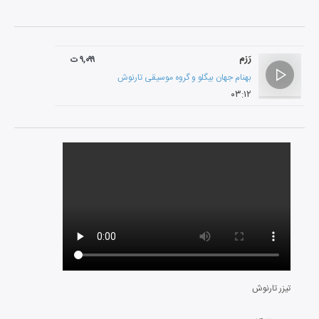
رَزم
۹,۰۹۹ ت
بهنام جهان بیگلو
و
گروه موسیقی تارنوش
۰۳:۱۲
تیزر تارنوش