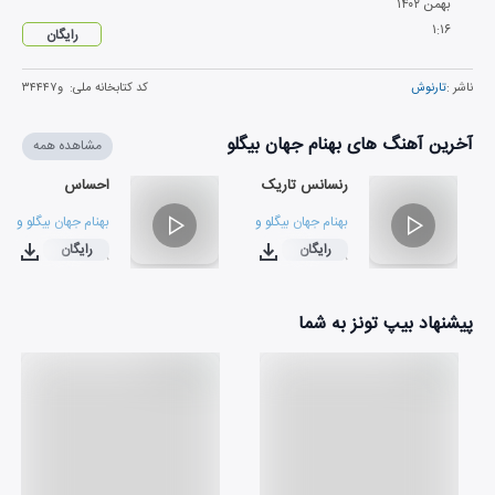
بهمن
۱۴۰۲
۱
:
۱۶
رایگان
ناشر :
تارنوش
کد کتابخانه ملی:
و۳۴۴۴۷
آخرین آهنگ های بهنام جهان بیگلو
مشاهده همه
رنسانس تاریک
احساس
بهنام جهان بیگلو
و
گروه موسیقی تارنوش
بهنام جهان بیگلو
و
گرو
رایگان
رایگان
۰۳:۳۸
۰۳:۴۸
پیشنهاد بیپ تونز به شما