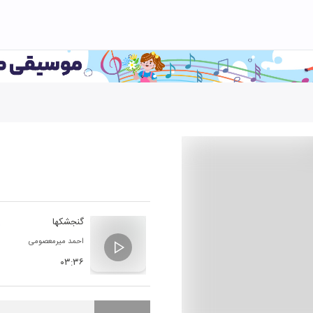
گنجشکها
احمد میرمعصومی
۰۳:۳۶