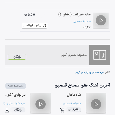
سایه خورشید (بخش 1)
۵,۵۹۹ ت
مصباح قمصری
پیشواز ایرانسل
۰۲:۴۷
مجموعه تصاویر آلبوم
رایگان
ناشر :
موسسه آوای راز مهر کویر
آخرین آهنگ های مصباح قمصری
مشاهده همه
شاه ماهان
باز نوازی "شوق وصل"
مصباح قمصری
سید خلیل عالی نژاد
و
۱۸,۰۹۹ ت
رایگان
۰۳:۰۰
۰۴:۱۱