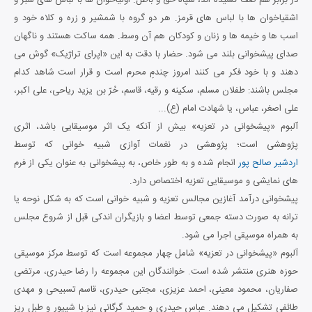
اشقیاخوان ها با لباس های قرمز. هر دو گروه با شمشیر و زره و کلاه خود و
اسب ها و خیمه ها و زنان و کودکان هم آن وسط. همه ساکت هستند و ناگهان
صدای پیشخوانی بلند می شود. حضار با دقت به این «اپرای تراژیک» گوش می
دهند و با خود فکر می کنند امروز چندمِ محرم است و قرار است شاهد کدام
مجلس باشند: طفلان مسلم، سکینه و رقیه، قاسم، حُرّ بن یزید ریاحی، علی اکبر،
علی اصغر، عباس، یا شهادت امام (ع)...
آلبوم «پیشخوانی در تعزیه» بیش از آنکه یک اثر موسیقایی باشد، اثری
پژوهشی است؛ پژوهشی در نغمات آوازی شبیه خوانی که توسط
اردشیر صالح پور
انجام شده و به طور خاص، به پیشخوانی به عنوان یکی از فرم
های نمایشی و موسیقایی تعزیه اختصاص دارد.
پیشخوانی درآمد آغازین مجالس تعزیه و شبیه خوانی است که به شکل نوحه یا
ترانه به صورت دسته جمعی توسط اعضا و بازیگران اندکی قبل از شروع مجلس
به همراه موسیقی اجرا می شود.
آلبوم «پیشخوانی در تعزیه» شامل چهار مجموعه است که توسط مرکز موسیقی
حوزه هنری منتشر شده است. خوانندگان این مجموعه را رضا حیدری، مرتضی
صفاریان، محمود معینی، احمد عزیزی، مجتبی حیدری، قاسم تسبیحی و مهدی
طائفی تشکیل می دهند. عباس حیدری و حمید گرگانی نیز با شیپور و طبل ریز