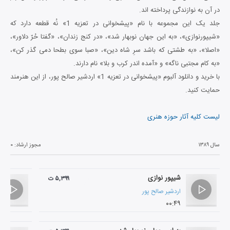
در آن به نوازندگی پرداخته اند.
جلد یک این مجموعه با نام «پیشخوانی در تعزیه 1» نُه قطعه دارد که
«شیپورنوازی»، «به این جهان نوبهار شد»، «در کنج زندان»، «گفتا حُرّ دلاور»،
«اصلا»، «به طشتی که باشد سرِ شاه دین»، «صبا سوی بطحا دمی گذر کن»،
«به کام مجتبی ناگه» و «آمده اندر کرب و بلا» نام دارند.
با خرید و دانلود آلبوم «پیشخوانی در تعزیه 1» اردشیر صالح پور، از این هنرمند
حمایت کنید.
لیست کلیه آثار حوزه هنری
سال ۱۳۸۹
مجوز ارشاد:
۰
شیپور نوازی
۵,۳۹۹ ت
اردشیر صالح پور
۰۰:۴۹