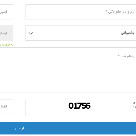
ایمیل
شما
وادگی
وع
س
*
به فرمت jpg یا png
م
لطفاً
کد
را
وارد
کنید
ارسال