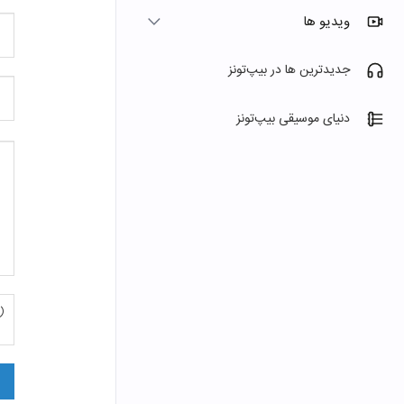
نام
ویدیو ها
و
نام
جدیدترین ها در بیپ‌تونز
خان
موض
تما
دنیای موسیقی بیپ‌تونز
شما
پیغا
شما