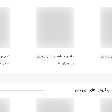
باله ی دریاچه ی قو (لوح 1)
تمام تو
۶۶,۰۰۰ ت
۶۸,۰۰۰ ت
پیتر چایکوفسکی
هوشیار خ
پرفروش های این نشر