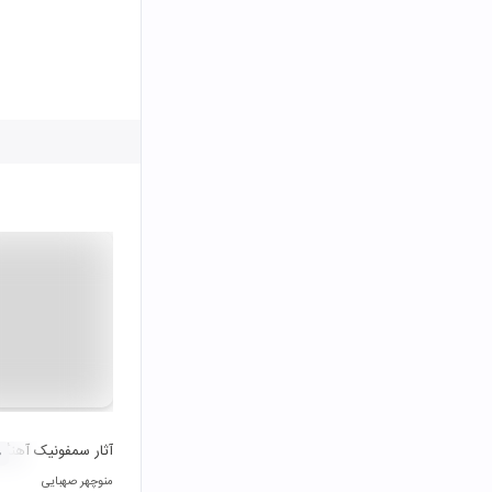
آثار سمفونیک آهنگسا
۰
منوچهر صهبایی