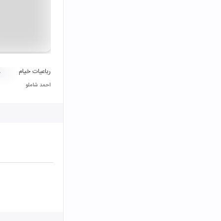
رباعیات خیام
۰
احمد شاملو