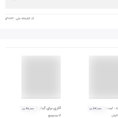
کد کتابخانه ملی:
۲۱۸۷۲و
ت - لیست
آثاری برای گیتار کلاسیک
۶۳,۰۰۰ ت
۶۸,۰۰۰ ت
الیش
آنا ویدوویچ