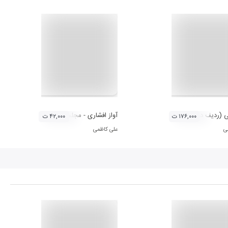
 (ردیف دوره عالی استاد علی اکبر خان شهنازی - شور)
آواز افشاری - مجلس افروز (ردیف میرزاعبدالله
۱۷۶,۰۰۰ ت
۴۲,۰۰۰ ت
ی
علی کاظمی