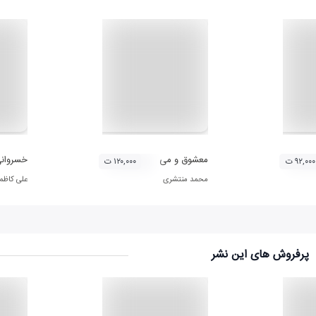
د ابوالحسن صبا (لوح دوم)
معشوق و می
خسروانی
۹۲,۰۰۰ ت
۱۲۰,۰۰۰ ت
محمد منتشری
علی کاظم
پرفروش های این نشر