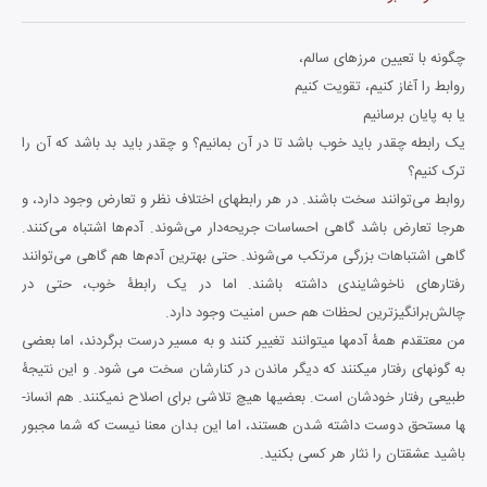
چگونه با تعیین مرزهای سالم،
روابط را آغاز کنیم، تقویت کنیم
یا به پایان برسانیم
یک رابطه چقدر باید خوب باشد تا در آن بمانیم؟ و چقدر باید بد باشد که آن را
ترک کنیم؟
روابط می‌توانند سخت باشند. در هر رابطه­ای اختلاف نظر و تعارض وجود دارد، و
هرجا تعارض باشد گاهی احساسات جریحه‌دار می‌شوند. آدم‌ها اشتباه می‌کنند.
گاهی اشتباهات بزرگی مرتکب می‌شوند. حتی بهترین آدم‌ها هم گاهی می‌توانند
رفتارهای ناخوشایندی داشته باشند. اما در یک رابطۀ خوب، حتی در
چالش‌برانگیزترین لحظات هم حس امنیت وجود دارد.
من معتقدم همۀ آدم­ها می­توانند تغییر کنند و به مسیر درست برگردند، اما بعضی
به گونه­ای رفتار می­کنند که دیگر ماندن در کنارشان سخت می شود. و این نتیجۀ
طبیعی رفتار خودشان است. بعضی­ها هیچ تلاشی برای اصلاح نمی­کنند. هم­ انسان­
ها مستحق دوست داشته شدن هستند، اما این بدان معنا نیست که شما مجبور
باشید عشق­تان را نثار هر کسی بکنید.