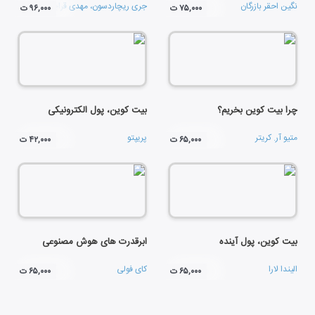
نگین احقر بازرگان
جری ریچاردسون
،
مهدی قراچه‌ داغی
و
امیر فرح
۷۵,۰۰۰ ت
۹۶,۰۰۰ ت
چرا بیت کوین بخریم؟
بیت کوین، پول الکترونیکی
متیو آر. کریتر
پریپتو
۶۵,۰۰۰ ت
۴۲,۰۰۰ ت
بیت کوین، پول آینده
ابرقدرت های هوش مصنوعی
الیندا لارا
کای فولی
۶۵,۰۰۰ ت
۶۵,۰۰۰ ت