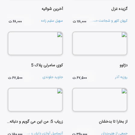
گزیده غزل
آخرین شوالیه
کیهان کلهر
و
شجاعت حسین خان
سهیل سلیم زاده
۷۸,۰۰۰ ت
۶۸,۰۰۰ ت
دژاوو
کوی سامرلی پلاک 5
روزبه آذر
جاوید جلوندی
۶۷,۵۰۰ ت
۶۷,۵۰۰ ت
از بخارا تا بدخشان
زریاب 5: من این می گویم و دنباله دارد شب
جمعی از هنرمندان
آنسامبل آوازی دایان
و
سیاوش لطفی
۳۶۰,۰۰۰ ت
۱۵۰,۰۰۰ ت