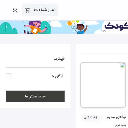
۰
ت
اعتبار شما:
فیلترها
رایگان ها
حذف فیلتر ها
نواهای محرم
۴۳,۱۸۹ ت
بیپ تونز