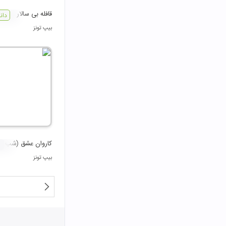
قافله بی‌ سالار
دان
بیپ تونز
کاروان عشق (شب ه
بیپ تونز