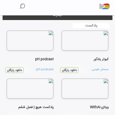
فیلترها
پادکست
کبوتر یادآور
pH podcast
سبحان نعیمی
pH podcast
دانلود رایگان
دانلود رایگان
ویتای-WithAi
پادکست هیچ | فصل ششم