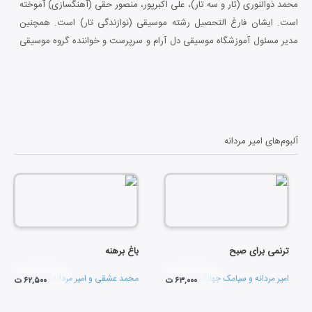
محمد ذوالنوری (تار و سه تار)، علی اکبرپور، منصور حقی (آهنگسازی) آموخته
است. ایشان فارغ التحصیل رشته موسیقی (نوازندگی تار) است. همچنین
مدیر مسئول آموزشگاه موسیقی دل آرام و سرپرست و خواننده گروه موسیقی
دل آرام می باشد. امیر مردانه در کنسرت های متعددی به عنوان خواننده
حضور داشته است، از جمله کنسرت های ایشان با گروههای دل آرام، نجوا، نوا،
وزیری و...بوده است. ایشان در آلبوم های: تابش مهر، نگارینه، باغ برهنه،
دربند نی و... به عنوان صدابردار فعالیت داشته است.
آلبوم‌های
امیر مردانه
ترنمی برای صبح
باغ برهنه
امیر مردانه
و
سیامک جهانگیری
محمد عشقی
و
امیر مردانه
۶۳,۰۰۰ ت
۶۲,۵۰۰ ت