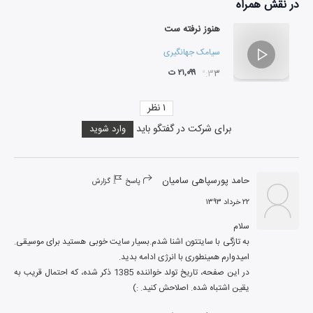
در نقش
همراه
هنوز نرفته ست
سیامک جهانگیری
و
اشکان کمانگری
۲۱,۰۹۹ ت
۰۳:۳۳
۱
نظر
برای شرکت در گفتگو باید
وارد شوید
حامد پورسپاهی سامیان
پاسخ
گزارش
۲۲ خرداد ۱۳۹۳
به تازگی با سایتتون اشنا شدم.بسیار سایت خوبی هستید برای موسیقی. 
در این صفحه، تاریخ تولد خواننده 1385 ذکر شده، که احتمال قریب به 
یقین اشتباه شده. اصلاحش کنید. :)