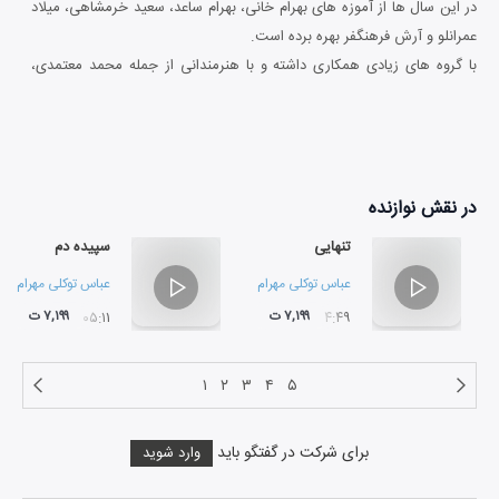
در این سال ها از آموزه های بهرام خانی، بهرام ساعد، سعید خرمشاهی، میلاد
عمرانلو و آرش فرهنگفر بهره برده است.
با گروه های زیادی همکاری داشته و با هنرمندانی از جمله محمد معتمدی،
علیرضا قربانی، سالار عقیلی، عزیز شاهرخ، محسن کرامتی، وحید تاج، بهروز
توکلی، فاضل جمشیدی و حجت اشرف زاده همکاری داشته است. در آلبوم
های
سایه مهر، رمزمستی، عشق علیه السلام، سودای وطن، عطارنامه ، خورشیدوماه
در نقش
نوازنده
و منظومه زمان نیز حضور داشته است.
وی در مدت فعالیت هنری خود موفق به کسب جوایزی شده است از جمله:
تنهایی
سپیده دم
مقام دوم جشنواره فجر۸۷، مقام دوم جشنواره جوان سال۸۹، مقام اول
عباس توکلی مهرام نژاد
عباس توکلی مهرام نژا
جشنواره فجر۸۹ و مقام اول جشنواره رادیو.
۷,۱۹۹ ت
۷,۱۹۹ ت
۰۵:۱۱
۰۴:۴۹
۱
۲
۳
۴
۵
برای شرکت در گفتگو باید
وارد شوید