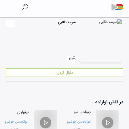
سرمه طالبی
۲
دنبال کردن
در نقش
نوازنده
صِواحی سو
بیقِراری
ابوالحسن خوشرو
و
سیاوش طالبی
ابوالحسن خوشرو
و
س