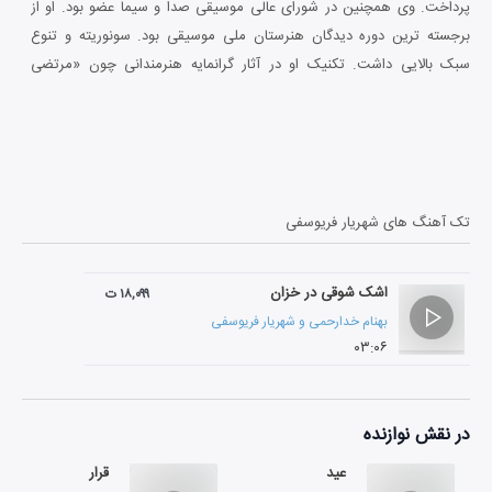
پرداخت. وی همچنین در شورای عالی موسیقی صدا و سیما عضو بود. او از
برجسته ترین دوره دیدگان هنرستان ملی موسیقی بود. سونوریته و تنوع
سبک بالایی داشت. تکنیک او در آثار گرانمایه هنرمندانی چون «مرتضی
حنانه»، «همایون رحیمیان»، «کامبیز روشن روان»، «محمد شمس»، «کاظم
داوودیان» و ... ماندگار گردید. «شهریار فریوسفی» سرانجام در تیرماه سال
1388 در کرج دار فانی را وداع گفت.
تک آهنگ های
شهریار فریوسفی
اشک شوقی در خزان
۱۸,۰۹۹ ت
بهنام خدارحمی
و
شهریار فریوسفی
۰۳:۰۶
در نقش
نوازنده
عید
قرار