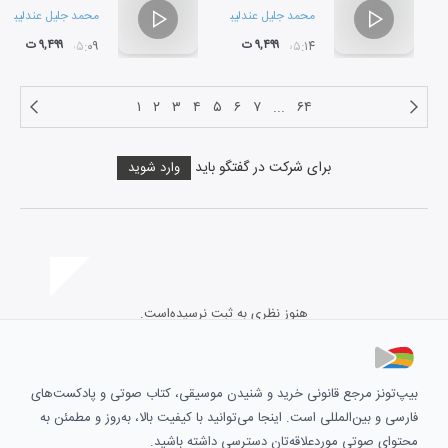
محمد جلیل عندلیبی
و
احمد کامیار
محمد جلیل عندلیبی
و
۹,۴۹۹ ت
۹,۴۹۹ ت
۰۵:۰۹
۰۵:۱۴
۱
۲
۳
۴
۵
۶
۷
...
۶۴
برای شرکت در گفتگو باید
وارد شوید
هنوز نظری به ثبت نرسیده‌است.
بیپ‌تونز مرجع قانونی خرید و شنیدن موسیقی، کتاب صوتی و پادکست‌های
فارسی و بین‌المللی است. اینجا می‌توانید با کیفیت بالا، به‌روز و مطمئن به
محتوای صوتی موردعلاقه‌تان دسترسی داشته باشید.