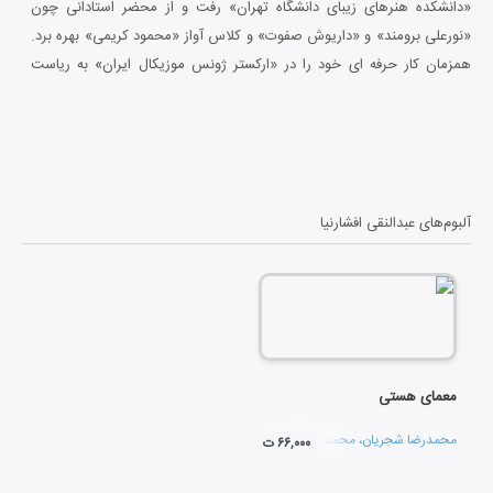
«دانشکده هنرهای زیبای دانشگاه تهران» رفت و از محضر استادانی چون
«نورعلی برومند» و «داریوش صفوت» و کلاس آواز «محمود کریمی» بهره برد.
همزمان کار حرفه ای خود را در «ارکستر ژونس موزیکال ایران» به ریاست
«دکتر سعدی حسنی» آغاز کرد. او از سال 1354 به عنوان یکی از پایه گذران
«گروه شیدا» به سرپرستی «محمد رضا لطفی» در رادیو تلویزیون سابق به
اجرای برنامه پرداخت. افشارنیا در آلبومهای «چاووش1»، «بیخود شده»،
«معمای هستی» و «مالکنون» مشارکت داشته است. تدریس موسیقی در
دانشگاه های معتبر داخلی، تدوین سه جلد کتاب برای آموزش نی و اجراهای
آلبوم‌های
عبدالنقی افشارنیا
متعدد کنسرت از دست آوردهای ایشان است.
معمای هستی
محمدرضا شجریان
،
محمدرضا لطفی
و
همایون شجریان
۶۶,۰۰۰ ت