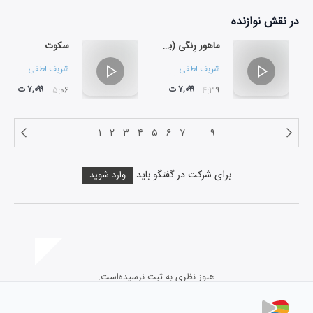
در نقش
نوازنده
ماهور رِنگی (برای ارکسترسمفونیک)
سکوت
شریف لطفی
شریف لطفی
۷,۰۹۹ ت
۷,۰۹۹ ت
۰۵:۰۶
۰۴:۳۹
۱
۲
۳
۴
۵
۶
۷
...
۹
برای شرکت در گفتگو باید
وارد شوید
هنوز نظری به ثبت نرسیده‌است.