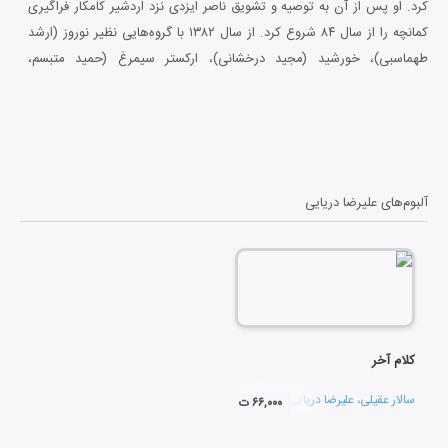
کرد.
او پس از
آن به توصیه و تشویق ناصر ایزدی نزد اردشیر کامکار فراگیری
کمانچه را از سال ۸۴
شروع کرد. از سال ۱۳۸۲ با گروه‌هایی نظیر نوروز (ارشد
طهماسبی)، خورشید (مجید
درخشانی)، ارکستر سیمرغ (حمید متبسم،
محمدرضا درویشی، هومن خلعتبری، همایون شجریان)
و غیره
همکاری داشته
است.
دریایی
همچنین در آلبوم‌هایی چون عاشق می‌شویم، لحظه‌ ناب
، یار
مست، راپسودی بختیاری
، ویر، بهانه‌ تو
، گفت و شنید، خروش، سراسر
مه،
سیمرغ، میِ جان،
در آتش مشتاقی، عارفِ شیدا
، همنشین درد
و غیره همکاری
داشته است.
آلبوم‌های
علیرضا دریایی
کلام آخر
سالار عقیلی
،
علیرضا دریایی
و
احسان افشاری
۶۶,۰۰۰ ت