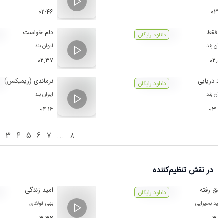
۰۲:۴۶
۰۳
فقط
دلم خواست
دانلود رایگان
ن بند
ایوان بند
۰۲:۳۷
۰۲
 دریایی
نرماندی (ریمیکس)
دانلود رایگان
ن بند
ایوان بند
۰۴:۱۶
۰۳
۳
۴
۵
۶
۷
...
۸
در نقش
تنظیم‌کننده
 رفته
امید زندگی
دانلود رایگان
د بحیرایی
بهی فولادی