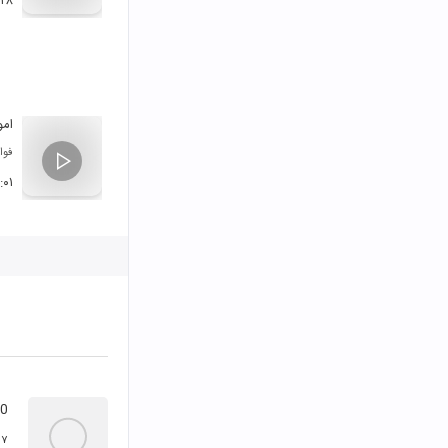
:۲۸
امو
فوا
:۰۱
60
۷ تیر ۱۳۹۸