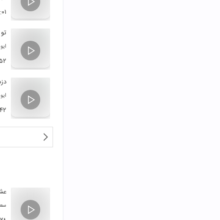
:۰۱
تو 
ایوا
:۵۲
دزد
ایوا
:۴۲
عشق
سعی