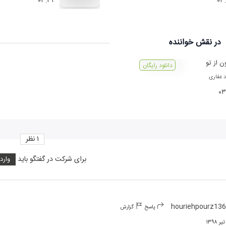
۰۳:۳۲
۰۳
در نقش
خواننده
ن از تو
دانلود رایگان
د غفاری
۰۳
۱
نظر
برای شرکت در گفتگو باید
وارد
houriehpourz13
پاسخ
گزارش