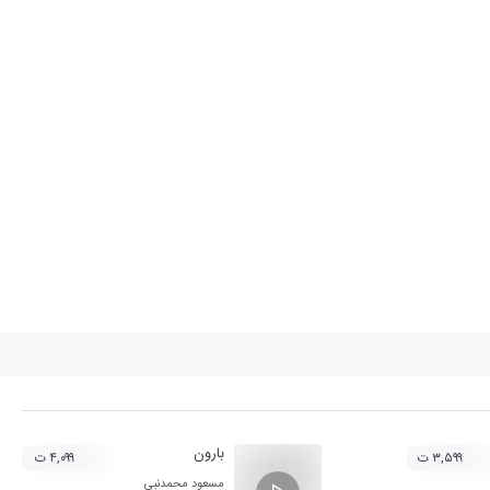
بارون
۳,۵۹۹ ت
۴,۰۹۹ ت
مسعود محمدنبی