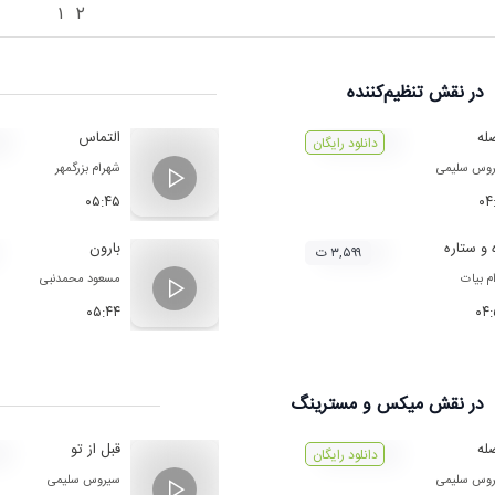
۱
۲
در نقش
تنظیم‌کننده
له
التماس
دانلود رایگان
وس سلیمی
شهرام بزرگمهر
۰۵:۴۵
۰۴
 و ستاره
بارون
۳,۵۹۹ ت
ام بیات
مسعود محمدنبی
۰۵:۴۴
۰۴
در نقش
میکس و مسترینگ
له
قبل از تو
دانلود رایگان
وس سلیمی
سیروس سلیمی