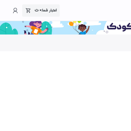
۰
ت
اعتبار شما: