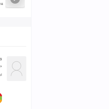
:۱۵
di
۲۶ آذر ۴
آل