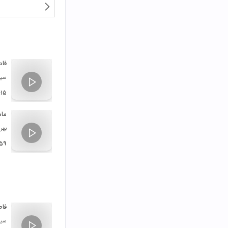
فاص
سیر
:۱۵
ماه
بهر
:۵۹
فاص
سیر