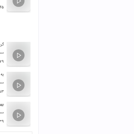
:۴۵
گری
مسع
:۲۹
یه 
مسع
۵۳
به
مسع
۳۹