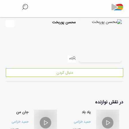
محسن پوربخت
۰
دنبال کردن
در نقش
نوازنده
یاد باد
جان من
حمید خزاعی
حمید خزاعی