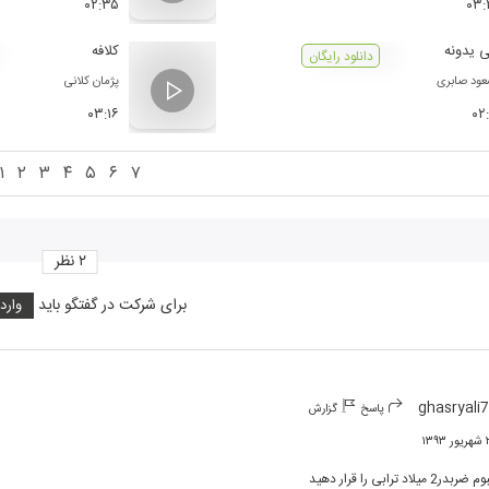
۰۲:۳۵
۰۳:
 یدونه
کلافه
دانلود رایگان
ود صابری
پژمان کلانی
۰۳:۱۶
۰۲
۱
۲
۳
۴
۵
۶
۷
۲
نظر
برای شرکت در گفتگو باید
وارد
ghasryali
پاسخ
گزارش
۱۳۹
ضربدر2 میلاد ترابی را قرار دهید