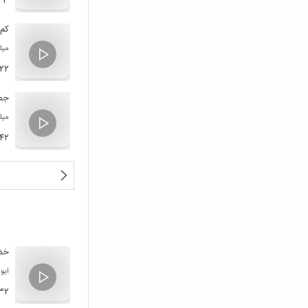
۳۳
کم 
میلا
:۲۲
جمل
میلا
:۴۲
خدا
ایوا
۳۲