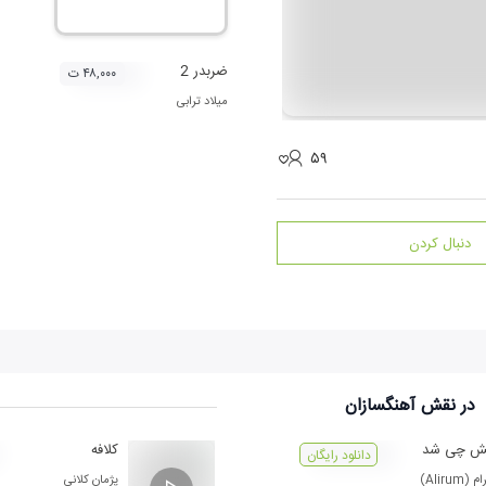
ضربدر 2
۴۸,۰۰۰ ت
میلاد ترابی
۵۹
دنبال کردن
در نقش
آهنگسازان
ش چی شد
کلافه
دانلود رایگان
 (Alirum)
پژمان کلانی