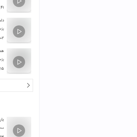
:۴۱
دلش
پژم
:۰۲
همی
پژم
:۱۵
یار
محم