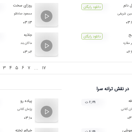
 دلم
روزای سخت
دانلود رایگان
ن شریفی
مسعود صادقلو
۰۳:۱۳
۰۳:
ح
جاذبه
دانلود رایگان
 مقاره
ماکان بند
۰۳:۰۲
۰۲
۳
۴
۵
۶
۷
...
۱۷
در نقش
ترانه سرا
فه
پیاده رو
۶,۱۹۹ ت
ان کلانی
پژمان کلانی
۰۳:۱۰
۰۳
اموشی
خیالم تخته
۶,۱۹۹ ت