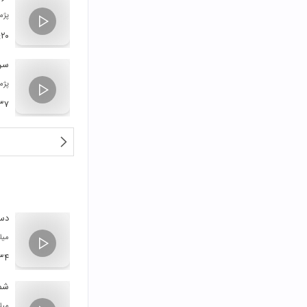
پژم
:۲۰
سر 
پژم
:۳۷
دس
میلا
۳۴
شم
میلا