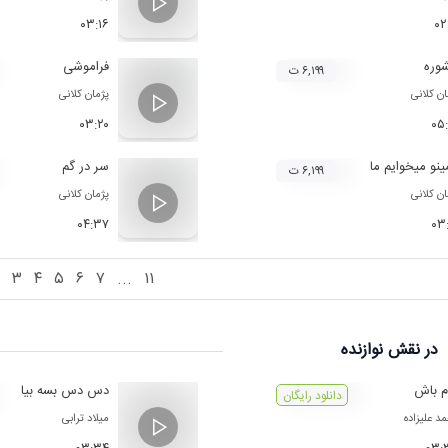
۰۳:۱۶
۰۲
وره
فراموشی
۶,۱۹۹ ت
ان کلانی
پژمان کلانی
۰۳:۲۰
۰۵
نو میخوایم ما
سر در گم
۶,۱۹۹ ت
ان کلانی
پژمان کلانی
۰۴:۳۷
۰۳
۳
۴
۵
۶
۷
...
۱۱
در نقش
نوازنده
م باش
دس دس بسه بیا
دانلود رایگان
د علیزاده
میلاد ترابی