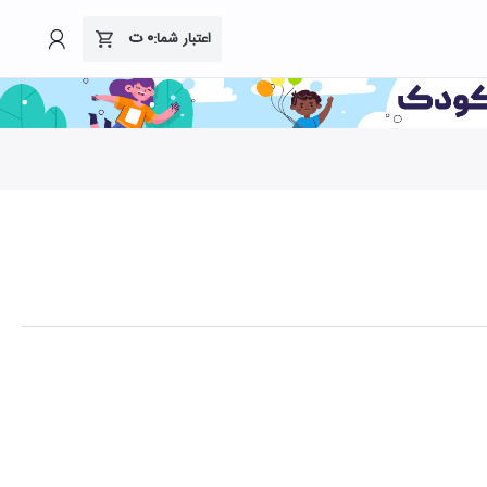
۰
ت
اعتبار شما: