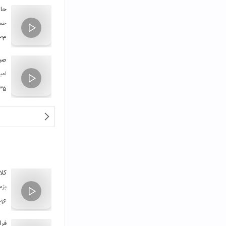
حال
حسی
۲۳
صب
امیر
:۳۵
کلا
پژم
:۱۶
فر