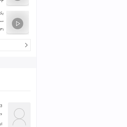
۲۳
یکی
مسع
:۳۱
73
۲۶ شهریور ۳
آلبوم 