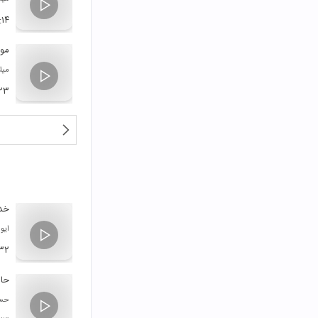
:۱۴
مو
میلا
:۲۳
خدا
ایوا
۳۲
حال
حسی