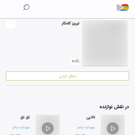
نیریز کامکار
۸
دنبال کردن
در نقش
نوازنده
لالایی
تق تق
سودابه سالم
سودابه سالم