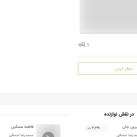
۱
دنبال کردن
در نقش
نوازنده
رین جان
فاطمه مسکین
۴,۴۹۹ ت
درضا اسحاقی
محمدرضا اسحاقی