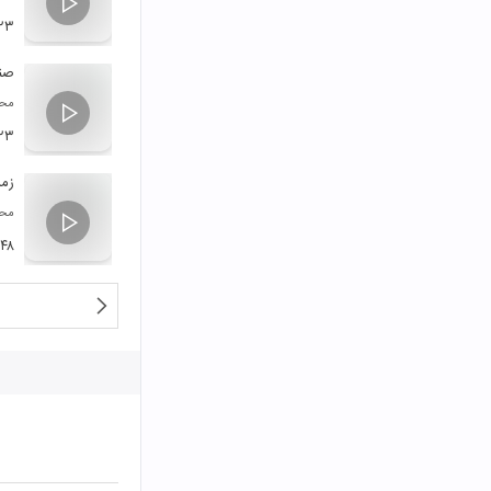
:۲۳
صن
محم
:۲۳
زم
محم
:۴۸