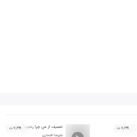
تصنیف از من چرا رنجیده ای (سر اساس
۷,۶۹۹ ت
۷,۶۹۹ ت
علیرضا افتخاری