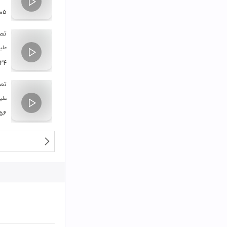
:۰۵
تصن
علی
:۲۴
تصن
علی
:۵۶