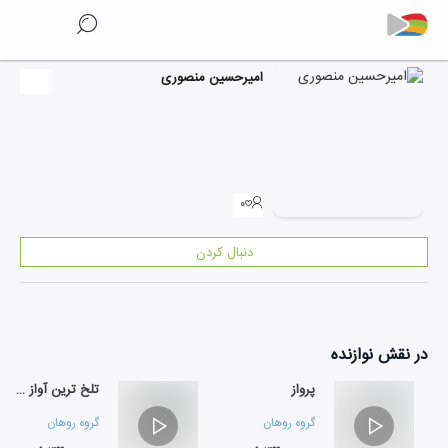
امیرحسین منصوری
۰
دنبال کردن
در نقش
نوازنده
پرواز
تلخ ترین آواز دنیا
گروه روهان
گروه روهان