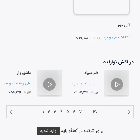
آبی دور
آتنا اشتیاقی
و
فریدون بهرامی
۶۶,۰۰۰ ت
در نقش
نوازنده
دام صیاد
عاشق زار
علی رستمیان
و
پیمان خازنی
علی رستمیان
و
پیمان
۱۵,۳۹۹ ت
۱۵,۳۹۹ ت
۰۶:۱۳
۰۳:۰۵
۱
۲
۳
۴
۵
۶
۷
...
۶۷
برای شرکت در گفتگو باید
وارد شوید