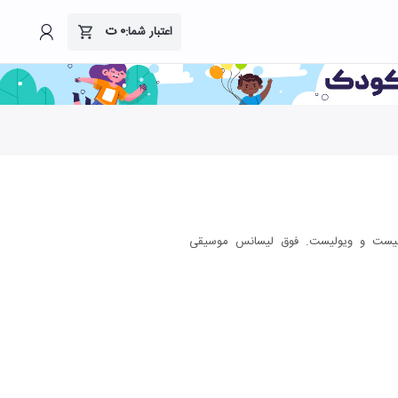
۰
ت
اعتبار شما:
لد ۱۳۶۸ تهران. ویولنیست و ویولیست. فوق لیسانس موسیقی