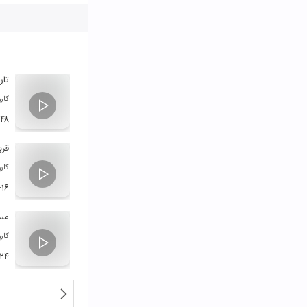
تار
کار
:۴۸
قرب
کار
:۱۶
مس
کار
:۲۴