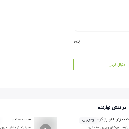
۱
دنبال کردن
در نقش
نوازنده
یف زتو با تو راز گویم
قطعه جستجو
۸,۳۹۹ ت
درضا نوربخش
و
پرویز مشکاتیان
حمیدرضا نوربخش
و
پروی