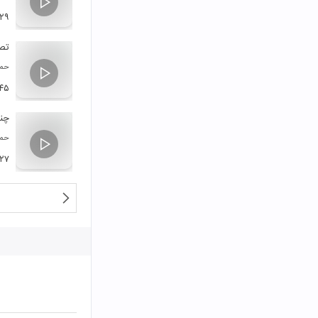
:۲۹
تصن
حمی
:۴۵
چند
حمی
:۲۷