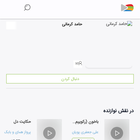
حامد کرمانی
۱
دنبال کردن
در نقش
نوازنده
باخون (رکوییم برای داریوش مهرجویی و وحیده محمدی فر)
حکایت دل
علی جعفری پویان
،
احسان بیرقدار
و
سیاوش کامکار
پرواز همای
و
بابک زر