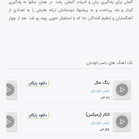
آلمان برای یادگیری زبان و ادبیات آلمانی رفت. در همان سالها به یادگیری
گیتار و دف پرداخت و به پیشنهاد دوستانش ترانه هایش را به تعدادی از
آهنگسازان و تنظیم کنندگان داد که با استقبال خوبی روبه رو شد. بعد از چهار
سال به ایران بازگشت و شروع به فراگیری کیبورد و پیانو نزد استاد «کوروش
تقوی» نمود. او آلبومی با ملودی و سروده های خود با همراهی هنرمندان به
نامی چون «بهروز صفاریان»، «پدرام کشتکار»، «مهدی یراحی»، «مازیار
فلاحی» و «روزبه بمانی» تهیه کرده است.
تک آهنگ های
یاسر داودیان
رنگ سال
دانلود رایگان
یاسر داودیان
۰۳:۲۱
انکار (رمیکس)
دانلود رایگان
یاسر داودیان
۰۳:۴۶