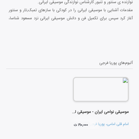
نوازنده ی سنتور و تنبور.کارشناس نوازندگی موسیقی ایرانی.
مقدمات آشنایی با موسیقی ایرانی را در کودکی با سازهای تمبک,تار و سنتور
آغاز کرد سپس برای تکمیل فن و دانش موسیقی ایرانی نزد مسعود شناسا،
داریوش طلایی و مجید کیانی به فراگیری ردیف‌های موسیقی ایرانی و
شیوه‌های سنتور نوازی پرداخت.
به منظور آشنایی با موسیقی غربی مدتی نزد آنکیدو دارش به یادگیری ویلنسل
پرداخت.
همچنین از سال ۸۲ به تحقیق و یادگیری موسیقی اقوام کُرد و لَک زبان غرب
آلبوم‌های
پوریا فرجی
ایران با ساز تنبور و متمرکز بر شیوه استاد امامقلی امامی و استاد الهی
پرداخت که همچنان ادامه دارد.
موسیقی نواحی ایران - موسیقی لرستان - تنبور لکی (80)
امام قلی امامی
،
پوریا فرجی
و
تارا اله وردی
۱۹۰,۰۰۰ ت