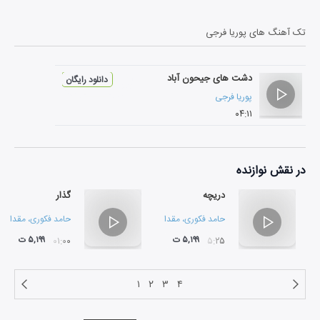
تک آهنگ های
پوریا فرجی
دشت های جیحون آباد
دانلود رایگان
پوریا فرجی
۰۴:۱۱
در نقش
نوازنده
دریچه
گذار
حامد فکوری
،
مقداد شاه حسینی
و
اشکان کمانگری
حامد فکوری
،
مقداد ش
۵,۱۹۹ ت
۵,۱۹۹ ت
۰۱:۰۰
۰۵:۲۵
۱
۲
۳
۴