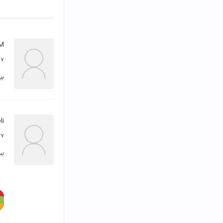
M
۷ آذر ۱۳۹۶
بی
...
۲۷ آبان 
بب