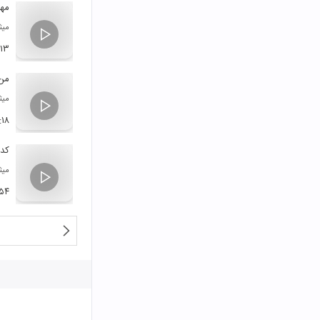
مه
میث
:۱۳
من
میث
:۱۸
کد
میث
:۵۴