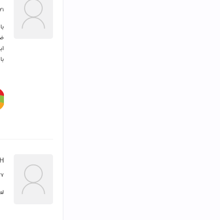
۲۱ تیر ۳۹۴
با
H
۲۷ اردیبهشت
لط