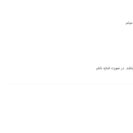
ضمن عرض خسته نباشید میخواستم ازتون خواهش کنم که اگه امکانش هست آلبوم " نبض " از میثم 
جناب آقای گلپایگانی متاسفانه فعلا امکان قرار دادن این اثر در سایت نمی باشد. در صورت اجازه ناشر 