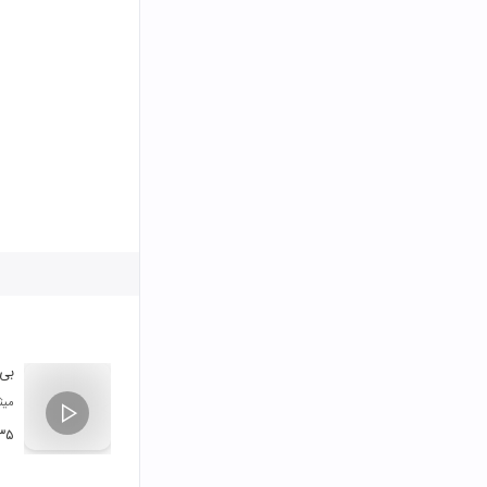
بی 
میث
:۳۵