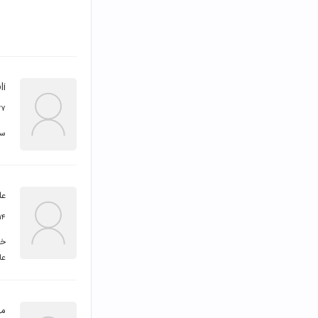
...
۲۷ آبان 
سل
عل
۱۴ امرداد ۹۶
عا
مه