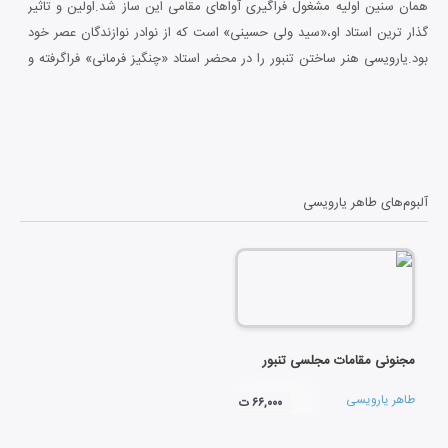
همان سنین اولیه مشغول فراگیری آواهای مقامی این ساز شد.اولین و تاثیر
گذار ترین استاد او،«سید ولی حسینی» است که از نوادر نوازندگان عصر خود
بود.یارویسی هنر ساختن تنبور را در محضر استاد «چنگیز فرمانی» فراگرفته و
شاگردان بسیاری در تهران،کرمانشاه و منطقه گوران در محضر ایشان مشغول
به فراگیری تنبور شده‌اند.یارویسی زندگی خود را وقف خوانندگی و نوازندگی
مقام های تنبور کرده و امروز از مهمترین مراجع موسیقی مقامی تنبور
محسوب می شود.
آلبوم‌های
طاهر یارویسی
مجنونی مقامات مجلسی تنبور
طاهر یارویسی
۶۶,۰۰۰ ت