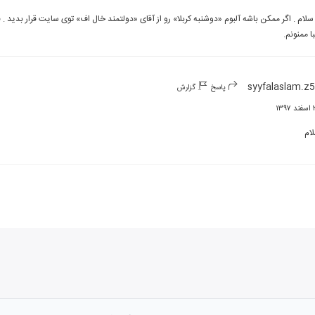
با ممنونم.
syyfalaslam.z
پاسخ
گزارش
۱۳۹
ام