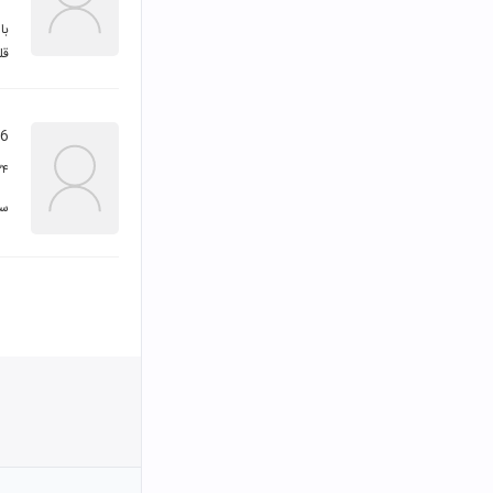
قل
56
۲۴ اسفند ۷
سل