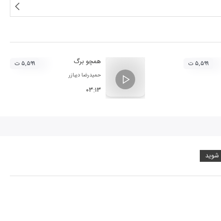
همچو برگ
۵,۵۹۹ ت
۵,۵۹۹ ت
حمیدرضا دیبازر
۰۳:۱۳
 شوید