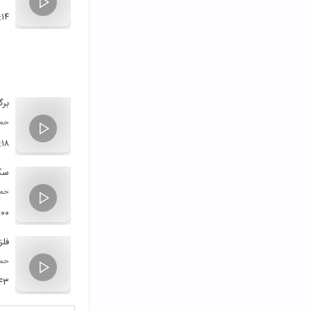
:۱۴
بر
حمی
:۱۸
سک
حمی
:۰۰
فلز
حمی
۴۳