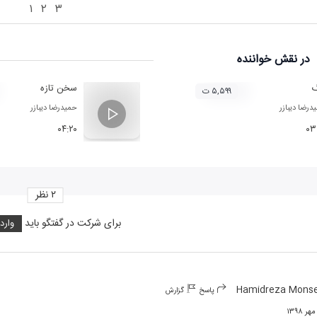
۱
۲
۳
در نقش
خواننده
گ
سخن تازه
۵,۵۹۹ ت
درضا دیبازر
حمیدرضا دیبازر
۰۴:۲۰
۰۳
۲
نظر
برای شرکت در گفتگو باید
وارد
Hamidreza Mons
پاسخ
گزارش