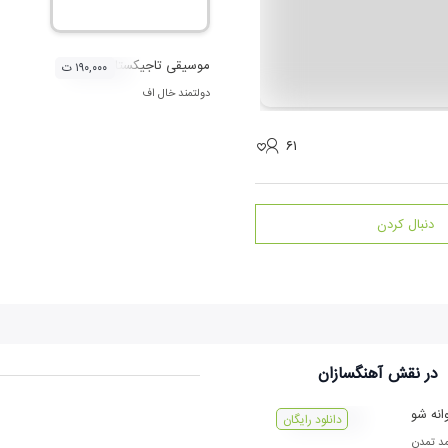
موسیقی تاجیکستان
۱۹۰,۰۰۰ ت
دولتمند خال اف
۶۱
دنبال کردن
در نقش
آهنگسازان
انه شو
دانلود رایگان
د تمدن