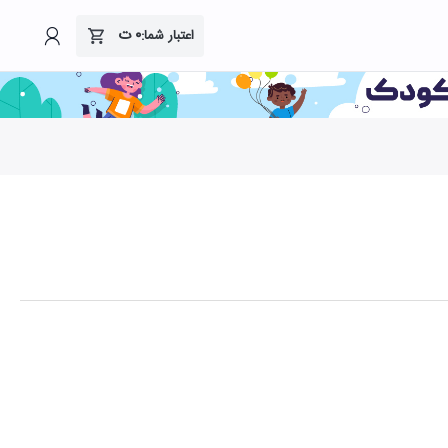
۰
ت
اعتبار شما: