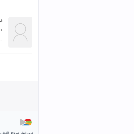
فر
۲۷ تیر ۳
عا
بیپ‌تونز مرجع قانون