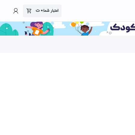
۰
ت
اعتبار شما: