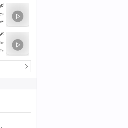
گله
روح
۵۳
گله
روح
:۲۰
مح