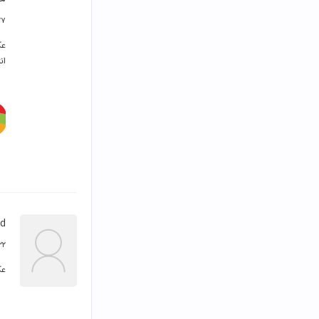
۲۷ شهریور 
ان
ad
۲۲ آبان ۹۳
عک