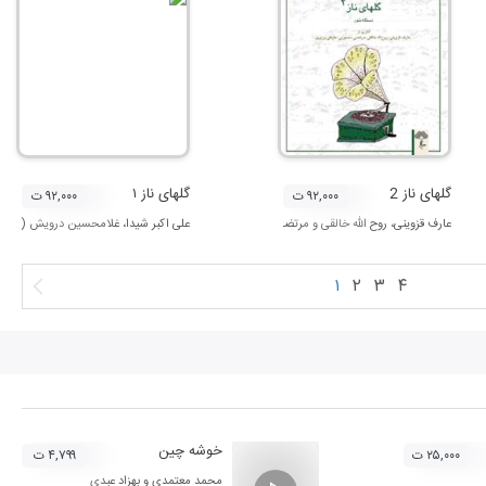
گلهای ناز 2
گلهای ناز ۱
۹۲,۰۰۰ ت
۹۲,۰۰۰ ت
عارف قزوینی
،
روح الله خالقی
و
مرتضی محجوبی
علی اکبر شیدا
،
غلامحسین درویش (دروی
۱
۲
۳
۴
خوشه چین
۲۵,۰۰۰ ت
۴,۷۹۹ ت
محمد معتمدی
و
بهزاد عبدی