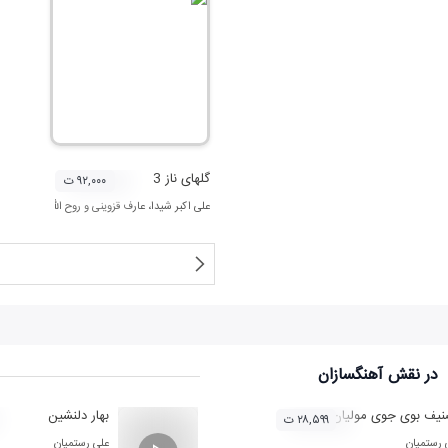
گلهای ناز 3
۹۲,۰۰۰ ت
علی اکبر شیدا
،
عارف قزوینی
و
روح الله خالقی
در نقش
آهنگسازان
یف بوی جوی مولیان
بهار دلنشين
۲۸,۵۹۹ ت
 رستمیان
علی رستمیان