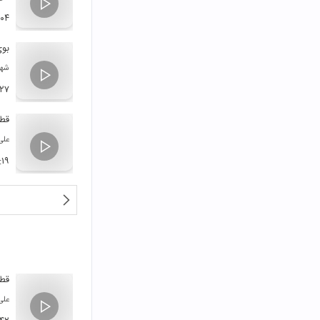
:۰۴
بوی
شهر
:۲۷
قطع
علی
:۱۹
قطع
علی