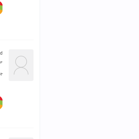
ud
۱۳ شهریور ۳
چر