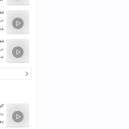
:۴۲
قطع
علی
۵۵
قطع
علی
:۲۳
گله
روح
:۴۷