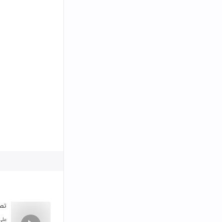
تصن
علی