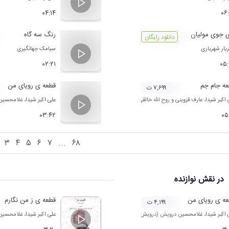
۰۴:۱۴
۰۶
 جوی مولیان
رنگ سه گاه
دانلود رایگان
یار شهریاری
سیامک جهانگیری
۰۲:۲۱
۰۵
ه جام جم
قطعه ی رویای من
۷,۶۹۹ ت
 اکبر شیدا
،
عارف قزوینی
و
روح الله خالقی
علی اکبر شیدا
،
غلامحسین
۰۳:۴۲
۰۵
۳
۴
۵
۶
۷
...
۶۸
در نقش
نوازنده
ه ی رویای من
قطعه ی ز من نگارم
۴,۱۹۹ ت
 اکبر شیدا
،
غلامحسین درویش (درویش خان)
و
روح الله خالقی
علی اکبر شیدا
،
غلامحسین