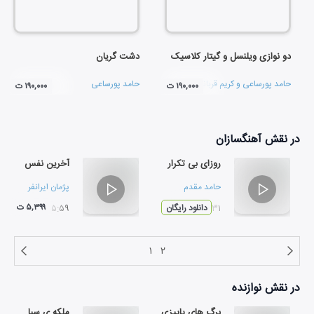
دو نوازی ویلنسل و گیتار کلاسیک
دشت گریان
حامد پورساعی
و
کریم قربانی
حامد پورساعی
۱۹۰,۰۰۰ ت
۱۹۰,۰۰۰ ت
در نقش
آهنگسازان
روزای بی تکرار
آخرین نفس
حامد مقدم
پژمان ایرانفر
۵,۳۹۹ ت
۰۴:۳۱
دانلود رایگان
۰۵:۵۹
۱
۲
در نقش
نوازنده
برگ های پاییزی
ملکه ی سبا