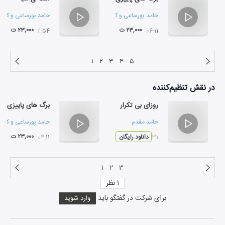
حامد پورساعی
و
کریم قربانی
حامد پورساعی
و
کریم
۲۳,۰۰۰ ت
۲۳,۰۰۰ ت
۰۲:۵۴
۰۴:۱۱
۱
۲
۳
۴
۵
در نقش
تنظیم‌کننده
روزای بی تکرار
برگ های پاییزی
حامد مقدم
حامد پورساعی
و
کریم
۲۳,۰۰۰ ت
۰۴:۳۱
دانلود رایگان
۰۴:۱۱
۱
۲
۳
۱
نظر
برای شرکت در گفتگو باید
وارد شوید