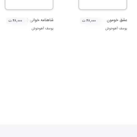
عشق خومون
شاهنامه خوانی (برف تَمندر)
۴۸,۰۰۰ ت
۴۸,۰۰۰ ت
یوسف آهوخوش
یوسف آهوخوش