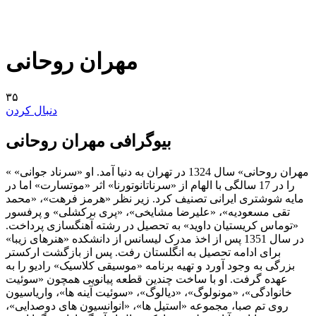
مهران روحانی
۳۵
دنبال کردن
بیوگرافی
مهران روحانی
« مهران روحانی» سال 1324 در تهران به دنیا آمد. او «سرناد جوانی»
را در 17 سالگی با الهام از «سرناتانوتورنا» اثر «موتسارت» اما در
مایه شوشتری ایرانی تصنیف کرد. زیر نظر «هرمز فرهت»، «محمد
تقی مسعودیه»، «علیرضا مشایخی»، «پری برکشلی» و پرفسور
«توماس کریستیان داوید» به تحصیل در رشته آهنگسازی پرداخت.
در سال 1351 پس از اخذ مدرک لیسانس از دانشکده «هنرهای زیبا»
برای ادامه تحصیل به انگلستان رفت. پس از بازگشت ارکستر
بزرگی به وجود آورد و تهیه برنامه «موسیقی کلاسیک» رادیو را به
عهده گرفت. او با ساخت چندین قطعه پیانویی همچون «سوئیت
خانوادگی»، «مونولوگ»، «دیالوگ»، «سوئیت آینه ها»، واریاسیون
روی تم صبا، مجموعه «استیل ها»، «انوانسیون های دوصدایی»،