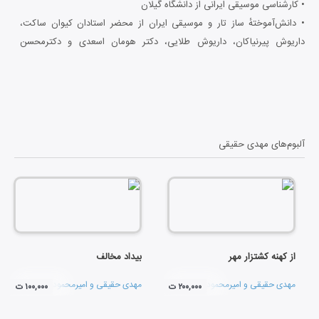
• کارشناسی موسیقی ایرانی از دانشگاه گیلان
• دانش‌آموختهٔ ساز تار و موسیقی ایران از محضر استادان کیوان ساکت،
داریوش پیرنیاکان، داریوش طلایی، دکتر هومان اسعدی و دکترمحسن
حجاریان.
• عضو بنیاد ملی نخبگان و تجربهٔ ۲۰ سال کار موسیقایی در حوزه‌های
نوازندگی، آهنگ‌سازی، پژوهش، تألیف و تدریس.
• مؤلف کتاب‌های «شاعر تمبک؛ نواخته‌هایی از استاد ناصر فرهنگ‌فر»
(به‌همراه امیرمحمود صفرپور)
آلبوم‌های
مهدی حقیقی
و کتابِ «نُه ضربی؛ از استاد محمدرضا شجریان».
• تهیه و تولید آلبوم‌های نُه‌ضربی، بداهه در آوازِ سکوت، بیدادِ مخالف، از
کهنه‌کشتزارِ مهر و …
• مدیرمسئولِ نشرِ موسیقیِ پیچ
از کهنه کشتزار مهر
بیداد مخالف
مهدی حقیقی
و
امیرمحمود صفرپور
مهدی حقیقی
و
امیرمحمود صفرپور
۲۰۰,۰۰۰ ت
۱۰۰,۰۰۰ ت