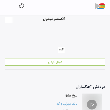
آلکساندر عجمیان
۱
دنبال کردن
در نقش
آهنگسازان
بلوغ عشق
بابک شهرکی
و
آندره آرزومانیان