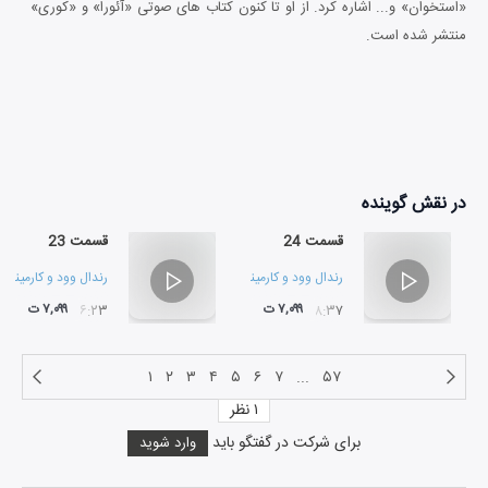
«استخوان» و... اشاره کرد. از او تا کنون کتاب های صوتی «آئورا» و «کوری»
منتشر شده است.
در نقش
گوینده
قسمت 24
قسمت 23
رندال وود
و
کارمینه دولوکا
رندال وود
و
کارمینه دو
۷,۰۹۹ ت
۷,۰۹۹ ت
۷۶:۲۳
۷۸:۳۷
۱
۲
۳
۴
۵
۶
۷
...
۵۷
۱
نظر
برای شرکت در گفتگو باید
وارد شوید